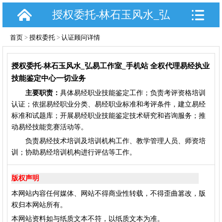
授权委托-林石玉风水_弘
易工作室_手机站 全权代
首页
>
授权委托
>
认证顾问详情
理执业技能鉴定业务
授权委托-林石玉风水_弘易工作室_手机站 全权代理易经执业
技能鉴定中心一切业务
主要职责：
具体易经职业技能鉴定工作；负责考评资格培训
认证；依据易经职业分类、易经职业标准和考评条件，建立易经
标准和试题库；开展易经职业技能鉴定技术研究和咨询服务；推
动易经技能竞赛活动等。
负责易经技术培训及培训机构工作、教学管理人员、师资培
训；协助易经培训机构进行评估等工作。
版权声明
本网站内容任何媒体、网站不得商业性转载，不得歪曲篡改，版
权归本网站所有。
本网站资料如与纸质文本不符，以纸质文本为准。