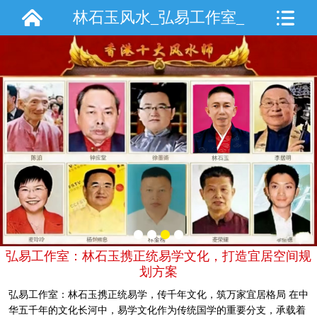
林石玉风水_弘易工作室_
手机站
弘易工作室：林石玉携正统易学文化，打造宜居空间规
划方案
弘易工作室：林石玉携正统易学，传千年文化，筑万家宜居格局 在中
华五千年的文化长河中，易学文化作为传统国学的重要分支，承载着