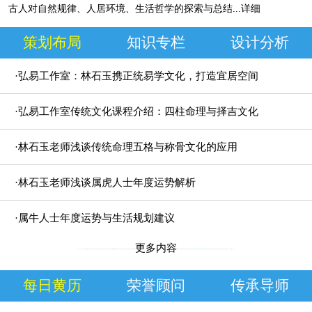
古人对自然规律、人居环境、生活哲学的探索与总结
...详细
策划布局
知识专栏
设计分析
·弘易工作室：林石玉携正统易学文化，打造宜居空间
规划方案
·弘易工作室传统文化课程介绍：四柱命理与择吉文化
研究
·林石玉老师浅谈传统命理五格与称骨文化的应用
·林石玉老师浅谈属虎人士年度运势解析
·属牛人士年度运势与生活规划建议
更多内容
每日黄历
荣誉顾问
传承导师