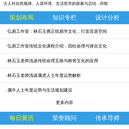
古人对自然规律、人居环境、生活哲学的探索与总结
...详细
策划布局
知识专栏
设计分析
·弘易工作室：林石玉携正统易学文化，打造宜居空间
规划方案
·弘易工作室传统文化课程介绍：四柱命理与择吉文化
研究
·林石玉老师浅谈传统命理五格与称骨文化的应用
·林石玉老师浅谈属虎人士年度运势解析
·属牛人士年度运势与生活规划建议
更多内容
每日黄历
荣誉顾问
传承导师