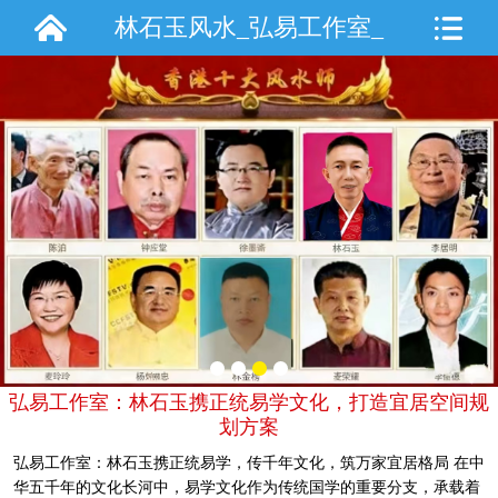
林石玉风水_弘易工作室_
手机站
弘易工作室：林石玉携正统易学文化，打造宜居空间规
划方案
弘易工作室：林石玉携正统易学，传千年文化，筑万家宜居格局 在中
华五千年的文化长河中，易学文化作为传统国学的重要分支，承载着