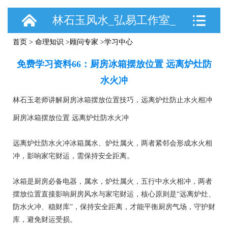
林石玉风水_弘易工作室_
首页
>
命理知识
>
顾问专家
>学习中心
手机站
免费学习资料66：厨房冰箱摆放位置 远离炉灶防
水火冲
林石玉老师讲解厨房冰箱摆放位置技巧，远离炉灶防止水火相冲
厨房冰箱摆放位置 远离炉灶防水火冲
远离炉灶防水火冲冰箱属水、炉灶属火，两者紧邻会形成水火相
冲，影响家宅财运，需保持安全距离。
冰箱是厨房必备电器，属水，炉灶属火，五行中水火相冲，两者
摆放位置直接影响厨房风水与家宅财运，核心原则是“远离炉灶、
防水火冲、稳财库”，保持安全距离，才能平衡厨房气场，守护财
库，避免财运受损。