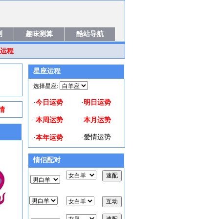
测
趣味测算
酷站导航
运程
星座运程
选择星座:
今日运势
明日运势
·
·
情
本周运势
本月运势
·
·
本年运势
·
爱情运势
·
情侣配对