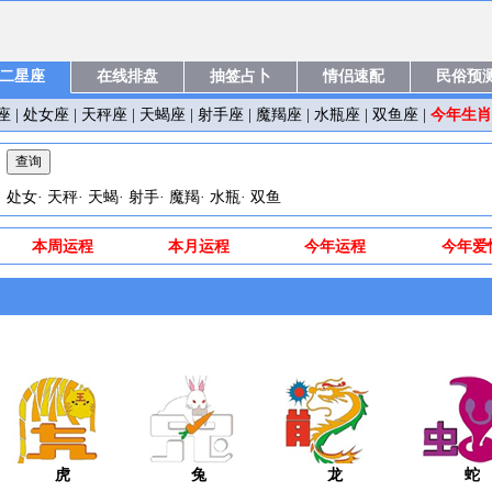
二星座
在线排盘
抽签占卜
情侣速配
民俗预
今年生肖
座
|
处女座
|
天秤座
|
天蝎座
|
射手座
|
魔羯座
|
水瓶座
|
双鱼座
|
日
·
处女
·
天秤
·
天蝎
·
射手
·
魔羯
·
水瓶
·
双鱼
本周运程
本月运程
今年运程
今年爱
虎
兔
龙
蛇