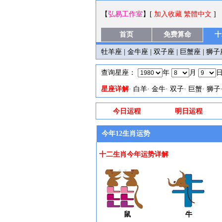
【
弘易工作室
】[
加入收藏
繁體中文
]
首页
免费算命
十
牡羊座
|
金牛座
|
双子座
|
巨蟹座
|
狮子
查询星座：
年
月
星座详解
·
白羊
·
金牛
·
双子
·
巨蟹
·
狮子
今日运程
明日运程
今年12生肖运势
十二生肖今年运势详解
鼠
牛